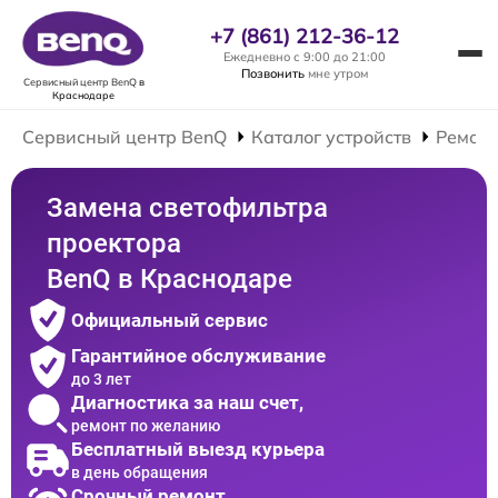
+7 (861) 212-36-12
Ежедневно с 9:00 до 21:00
Позвонить
мне утром
Сервисный центр BenQ
в
Краснодаре
Сервисный центр BenQ
Каталог устройств
Ремонт
Замена светофильтра
проектора
BenQ в Краснодаре
Официальный сервис
Гарантийное обслуживание
до 3 лет
Диагностика за наш счет,
ремонт по желанию
Бесплатный выезд курьера
в день обращения
Срочный ремонт