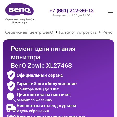
+7 (861) 212-36-12
Ежедневно с 9:00 до 21:00
Сервисный центр BenQ
в
Краснодаре
Сервисный центр BenQ
Каталог устройств
Ремонт
Ремонт цепи питания
монитора
BenQ Zowie XL2746S
Официальный сервис
Гарантийное обслуживание
монитора BenQ до 3 лет
Диагностика за наш счет,
ремонт по желанию
Бесплатный выезд курьера
в день обращения
Ремонт цепи питания монитора