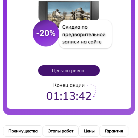
Скидка по
-20%
предварительной
записи на сайте
Цены на ремонт
Конец акции
01:13:41
Преимущества
Этапы работ
Цены
Гарантия
М