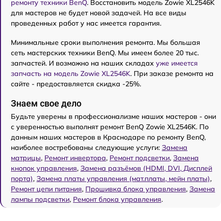
ремонту техники BenQ
. Восстановить модель Zowie XL2546K
для мастеров не будет новой задачей. На все виды
проведенных работ у нас имеется гарантия.
Минимальные сроки выполнения ремонта. Мы большая
сеть мастерских техники BenQ. Мы имеем более 20 тыс.
запчастей. И возможно на наших складах
уже имеется
запчасть на модель Zowie XL2546K
. При заказе ремонта на
сайте - предоставляется скидка -25%.
Знаем свое дело
Будьте уверены в профессионализме наших мастеров - они
с уверенностью выполнят ремонт BenQ Zowie XL2546K. По
данным наших мастеров в Краснодаре по ремонту BenQ,
наиболее востребованы следующие услуги:
Замена
матрицы
,
Ремонт инвертора
,
Ремонт подсветки
,
Замена
кнопок управления
,
Замена разъёмов (HDMI, DVI, Дисплей
порта)
,
Замена платы управления (мат.платы, мейн платы)
,
Ремонт цепи питания
,
Прошивка блока управления
,
Замена
лампы подсветки
,
Ремонт блока управления
.