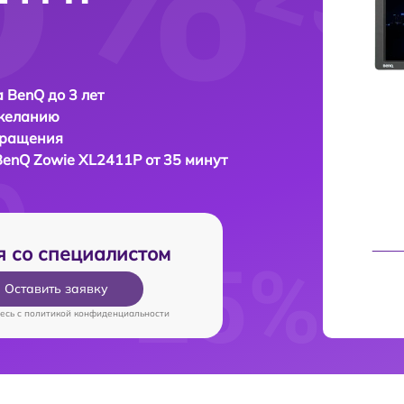
 BenQ до 3 лет
 желанию
бращения
BenQ Zowie XL2411P от 35 минут
я со специалистом
Оставить заявку
есь c
политикой конфиденциальности