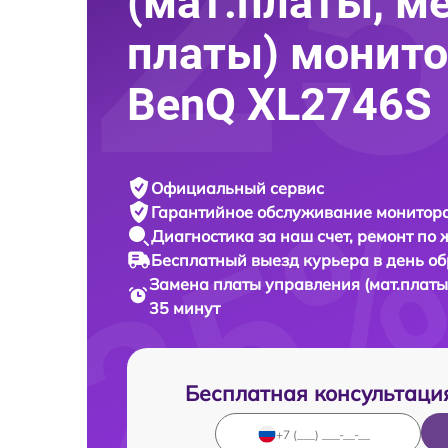
(мат.платы, м
платы) монито
BenQ XL2746S
Официальный сервис
Гарантийное обслуживание
монитора
Диагностика за наш счет,
ремонт по
Бесплатный выезд курьера
в день о
Замена платы управления (мат.платы
35 минут
Бесплатная консультаци