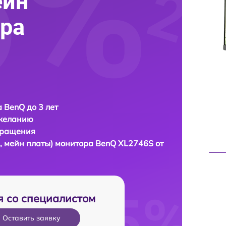
ейн
ра
 BenQ до 3 лет
 желанию
бращения
, мейн платы) монитора
BenQ XL2746S от
я со специалистом
Оставить заявку