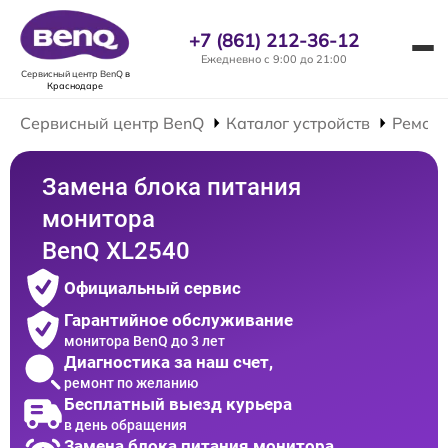
+7 (861) 212-36-12
Ежедневно с 9:00 до 21:00
Сервисный центр BenQ
в
Краснодаре
Сервисный центр BenQ
Каталог устройств
Ремонт
Замена блока питания
монитора
BenQ XL2540
Официальный сервис
Гарантийное обслуживание
монитора BenQ до 3 лет
Диагностика за наш счет,
ремонт по желанию
Бесплатный выезд курьера
в день обращения
Замена блока питания монитора