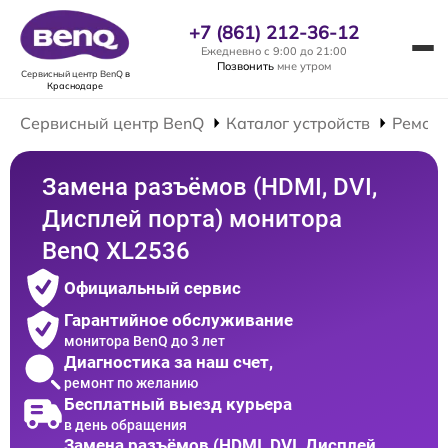
+7 (861) 212-36-12
Ежедневно с 9:00 до 21:00
Позвонить
мне утром
Сервисный центр BenQ
в
Краснодаре
Сервисный центр BenQ
Каталог устройств
Ремонт
Замена разъёмов (HDMI, DVI,
Дисплей порта) монитора
BenQ XL2536
Официальный сервис
Гарантийное обслуживание
монитора BenQ до 3 лет
Диагностика за наш счет,
ремонт по желанию
Бесплатный выезд курьера
в день обращения
Замена разъёмов (HDMI, DVI, Дисплей