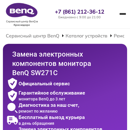
+7 (861) 212-36-12
Ежедневно с 9:00 до 21:00
Сервисный центр BenQ
в
Краснодаре
Сервисный центр BenQ
Каталог устройств
Ремонт
Замена электронных
компонентов монитора
BenQ SW271C
Официальный сервис
Гарантийное обслуживание
монитора BenQ до 3 лет
Диагностика за наш счет,
ремонт по желанию
Бесплатный выезд курьера
в день обращения
Замена электронных компонентов