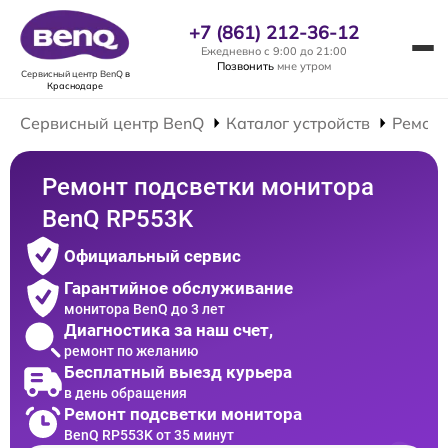
+7 (861) 212-36-12
Ежедневно с 9:00 до 21:00
Позвонить
мне утром
Сервисный центр BenQ
в
Краснодаре
Сервисный центр BenQ
Каталог устройств
Ремонт
Ремонт подсветки монитора
BenQ RP553K
Официальный сервис
Гарантийное обслуживание
монитора BenQ до 3 лет
Диагностика за наш счет,
ремонт по желанию
Бесплатный выезд курьера
в день обращения
Ремонт подсветки монитора
BenQ RP553K от 35 минут