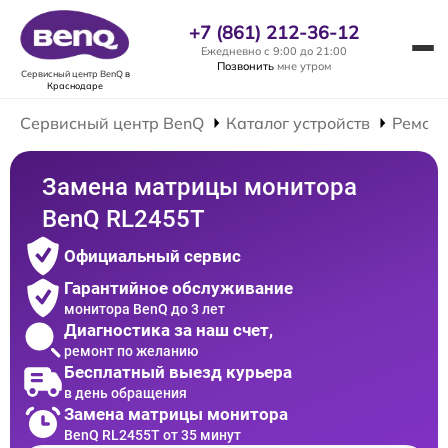
+7 (861) 212-36-12
Ежедневно с 9:00 до 21:00
Позвонить
мне утром
Сервисный центр BenQ
в
Краснодаре
Сервисный центр BenQ
Каталог устройств
Ремонт
Замена матрицы монитора
BenQ RL2455T
Официальный сервис
Гарантийное обслуживание
монитора BenQ до 3 лет
Диагностика за наш счет,
ремонт по желанию
Бесплатный выезд курьера
в день обращения
Замена матрицы монитора
BenQ RL2455T от 35 минут