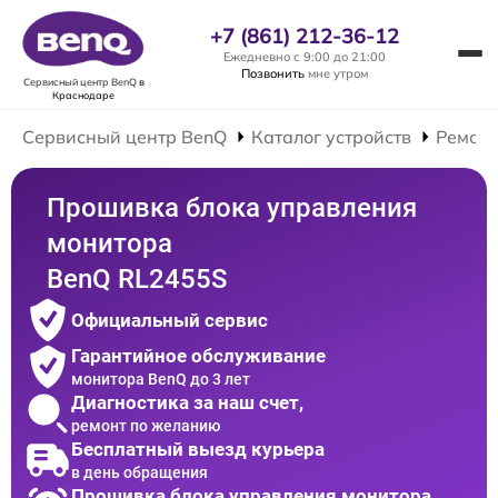
+7 (861) 212-36-12
Ежедневно с 9:00 до 21:00
Позвонить
мне утром
Сервисный центр BenQ
в
Краснодаре
Сервисный центр BenQ
Каталог устройств
Ремонт
Прошивка блока управления
монитора
BenQ RL2455S
Официальный сервис
Гарантийное обслуживание
монитора BenQ до 3 лет
Диагностика за наш счет,
ремонт по желанию
Бесплатный выезд курьера
в день обращения
Прошивка блока управления монитора