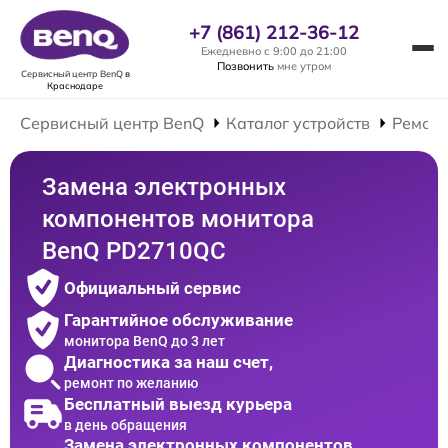
+7 (861) 212-36-12
Ежедневно с 9:00 до 21:00
Позвонить
мне утром
Сервисный центр BenQ
в
Краснодаре
Сервисный центр BenQ
Каталог устройств
Ремонт
Замена электронных
компонентов монитора
BenQ PD2710QC
Официальный сервис
Гарантийное обслуживание
монитора BenQ до 3 лет
Диагностика за наш счет,
ремонт по желанию
Бесплатный выезд курьера
в день обращения
Замена электронных компонентов