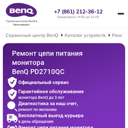
+7 (861) 212-36-12
Ежедневно с 9:00 до 21:00
Сервисный центр BenQ
в
Краснодаре
Сервисный центр BenQ
Каталог устройств
Ремонт
Ремонт цепи питания
монитора
BenQ PD2710QC
Официальный сервис
Гарантийное обслуживание
монитора BenQ до 3 лет
Диагностика за наш счет,
ремонт по желанию
Бесплатный выезд курьера
в день обращения
Ремонт цепи питания монитора