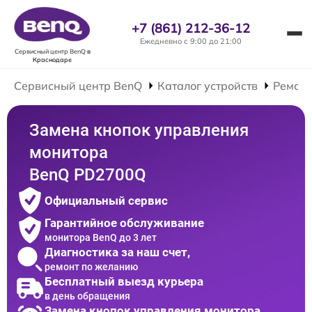
+7 (861) 212-36-12
Ежедневно с 9:00 до 21:00
Сервисный центр BenQ
в
Краснодаре
Сервисный центр BenQ
Каталог устройств
Ремонт
Замена кнопок управления
монитора
BenQ PD2700Q
Официальный сервис
Гарантийное обслуживание
монитора BenQ до 3 лет
Диагностика за наш счет,
ремонт по желанию
Бесплатный выезд курьера
в день обращения
Замена кнопок управления монитора