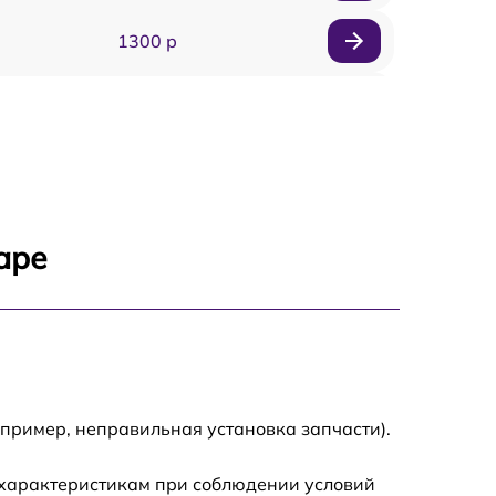
1300 р
1800 р
700 р
1400 р
аре
700 р
1500 р
1900 р
апример, неправильная установка запчасти).
 характеристикам при соблюдении условий