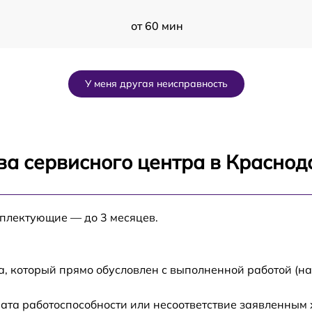
от 60 мин
от 60 мин
У меня другая неисправность
Q
от 60 мин
от 60 мин
ва сервисного центра в Краснод
от 60 мин
мплектующие — до 3 месяцев.
от 60 мин
от 60 мин
а, который прямо обусловлен с выполненной работой (н
ата работоспособности или несоответствие заявленным