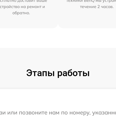
сплатно доставит ваше
техники BenQ мы устра
стройство на ремонт и
течение 2 часов.
обратно.
Этапы работы
и или позвоните нам по номеру, указанн