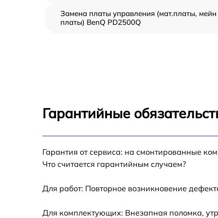
Замена платы управления (мат.платы, мейн
платы) BenQ PD2500Q
Ремонт цепи питания BenQ PD2500Q
Прошивка блока управления BenQ PD2500
Замена лампы подсветки BenQ PD2500Q
Гарантийные обязательст
Ремонт блока управления BenQ PD2500Q
Гарантия от сервиса: на смонтированные ко
Замена блока питания BenQ PD2500Q
Что считается гарантийным случаем?
Замена электронных компонентов BenQ
PD2500Q
Для работ: Повторное возникновение дефект
Для комплектующих: Внезапная поломка, утр