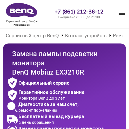
+7 (861) 212-36-12
Ежедневно с 9:00 до 21:00
Сервисный центр BenQ
в
Краснодаре
Сервисный центр BenQ
Каталог устройств
Ремонт
Замена лампы подсветки
монитора
BenQ Mobiuz EX3210R
Официальный сервис
Гарантийное обслуживание
монитора BenQ до 3 лет
Диагностика за наш счет,
ремонт по желанию
Бесплатный выезд курьера
в день обращения
Замена лампы подсветки монитора