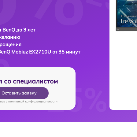
 BenQ до 3 лет
 желанию
бращения
BenQ Mobiuz EX2710U от 35 минут
я со специалистом
Оставить заявку
есь c
политикой конфиденциальности