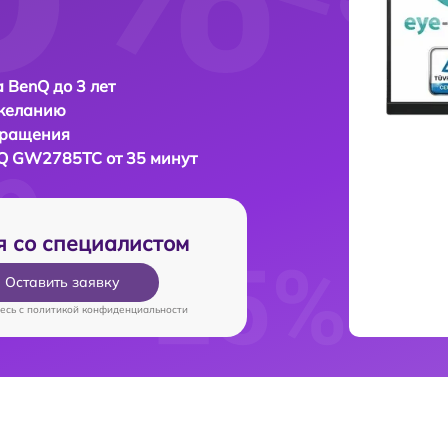
 BenQ до 3 лет
 желанию
бращения
Q GW2785TC от 35 минут
я со специалистом
Оставить заявку
есь c
политикой конфиденциальности