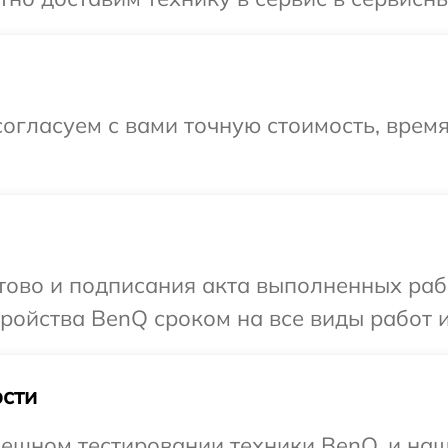
огласуем с вами точную стоимость, время
отово и подписания акта выполненных раб
ойства BenQ сроком на все виды работ и
сти
ешном тестировании техники BenQ, и наш