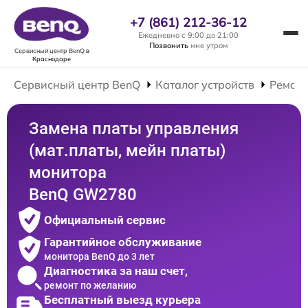
+7 (861) 212-36-12
Ежедневно с 9:00 до 21:00
Позвонить
мне утром
Сервисный центр BenQ
в
Краснодаре
Сервисный центр BenQ
Каталог устройств
Ремонт
Замена платы управления
(мат.платы, мейн платы)
монитора
BenQ GW2780
Официальный сервис
Гарантийное обслуживание
монитора BenQ до 3 лет
Диагностика за наш счет,
ремонт по желанию
Бесплатный выезд курьера