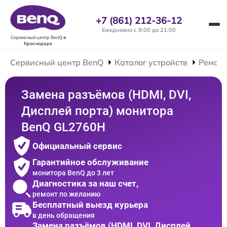
+7 (861) 212-36-12
Ежедневно с 9:00 до 21:00
Сервисный центр BenQ
в
Краснодаре
Сервисный центр BenQ
Каталог устройств
Ремонт
Замена разъёмов (HDMI, DVI,
Дисплей порта) монитора
BenQ GL2760H
Официальный сервис
Гарантийное обслуживание
монитора BenQ до 3 лет
Диагностика за наш счет,
ремонт по желанию
Бесплатный выезд курьера
в день обращения
Замена разъёмов (HDMI, DVI, Дисплей