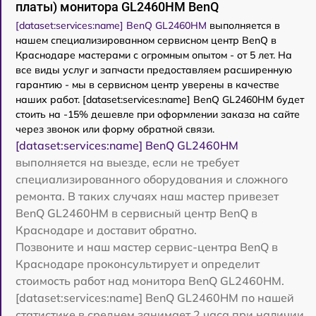
платы) монитора GL2460HM BenQ
[dataset:services:name] BenQ GL2460HM
выполняется в
нашем специализированном сервисном центр BenQ в
Краснодаре мастерами с огромным опытом - от 5 лет. На
все виды услуг и запчасти предоставляем расширенную
гарантию - мы в сервисном центр уверены в качестве
наших работ. [dataset:services:name] BenQ GL2460HM будет
стоить на -15% дешевле при оформлении заказа на сайте
через звонок или форму обратной связи.
[dataset:services:name] BenQ GL2460HM
выполняется на выезде, если не требует
специализированного оборудования и сложного
ремонта. В таких случаях наш мастер привезет
BenQ GL2460HM в сервисный центр BenQ в
Краснодаре и доставит обратно.
Позвоните и наш мастер сервис-центра BenQ в
Краснодаре проконсультирует и определит
стоимость работ над монитора BenQ GL2460HM.
[dataset:services:name] BenQ GL2460HM по нашей
статистике в среднем занимает 2 часа при наличии