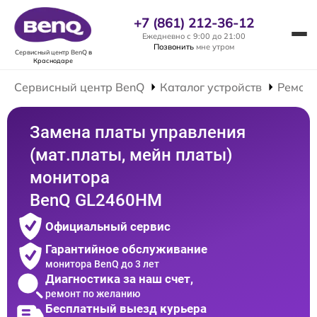
+7 (861) 212-36-12
Ежедневно с 9:00 до 21:00
Позвонить
мне утром
Сервисный центр BenQ
в
Краснодаре
Сервисный центр BenQ
Каталог устройств
Ремонт
Замена платы управления
(мат.платы, мейн платы)
монитора
BenQ GL2460HM
Официальный сервис
Гарантийное обслуживание
монитора BenQ до 3 лет
Диагностика за наш счет,
ремонт по желанию
Бесплатный выезд курьера