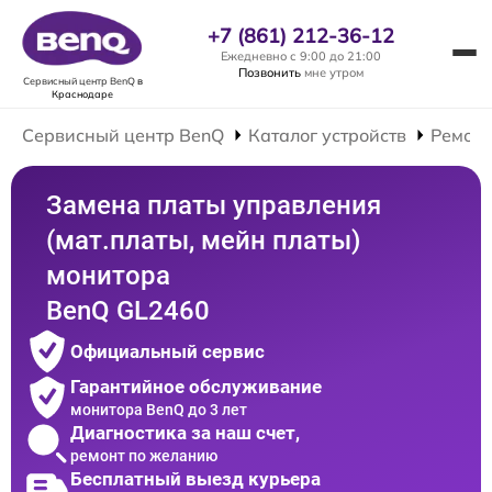
+7 (861) 212-36-12
Ежедневно с 9:00 до 21:00
Позвонить
мне утром
Сервисный центр BenQ
в
Краснодаре
Сервисный центр BenQ
Каталог устройств
Ремонт
Замена платы управления
(мат.платы, мейн платы)
монитора
BenQ GL2460
Официальный сервис
Гарантийное обслуживание
монитора BenQ до 3 лет
Диагностика за наш счет,
ремонт по желанию
Бесплатный выезд курьера