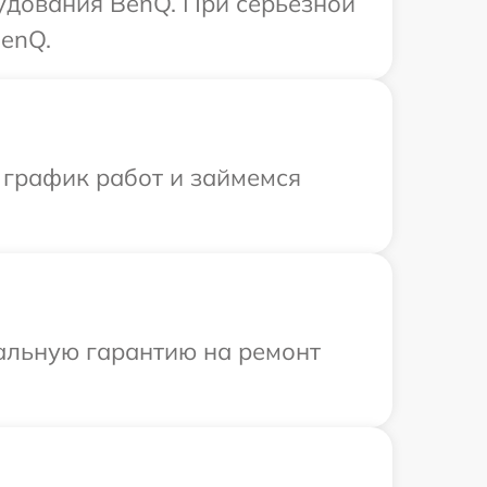
удования BenQ. При серьезной
BenQ.
 график работ и займемся
иальную гарантию на ремонт