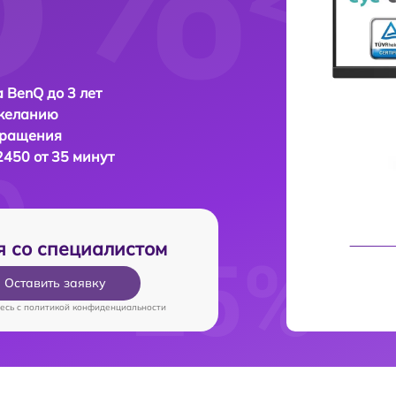
 BenQ до 3 лет
 желанию
бращения
450 от 35 минут
я со специалистом
Оставить заявку
есь c
политикой конфиденциальности