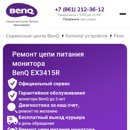
+7 (861) 212-36-12
Ежедневно с 9:00 до 21:00
Позвонить
мне утром
Сервисный центр BenQ
в
Краснодаре
Сервисный центр BenQ
Каталог устройств
Ремонт
Ремонт цепи питания
монитора
BenQ EX3415R
Официальный сервис
Гарантийное обслуживание
монитора BenQ до 3 лет
Диагностика за наш счет,
ремонт по желанию
Бесплатный выезд курьера
в день обращения
Ремонт цепи питания монитора