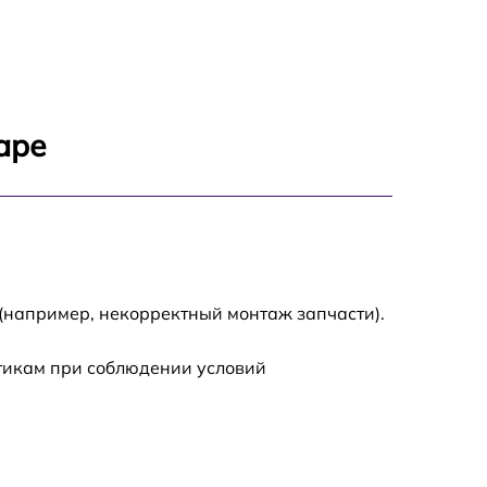
700 р
1400 р
аре
700 р
1500 р
1900 р
(например, некорректный монтаж запчасти).
стикам при соблюдении условий