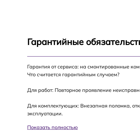
Прошивка блока управления BenQ EX2780
Замена лампы подсветки BenQ EX2780Q
Гарантийные обязательст
Ремонт блока управления BenQ EX2780Q
Гарантия от сервиса: на смонтированные ко
Замена блока питания BenQ EX2780Q
Что считается гарантийным случаем?
Замена электронных компонентов BenQ
EX2780Q
Для работ: Повторное проявление неисправн
Для комплектующих: Внезапная поломка, отк
эксплуатации.
Показать полностью