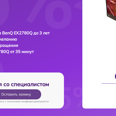
 BenQ EX2780Q до 3 лет
 желанию
бращения
80Q от 35 минут
я со специалистом
Оставить заявку
есь c
политикой конфиденциальности