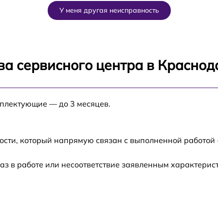
У меня другая неисправность
Q
от 60 мин
от 60 мин
ва сервисного центра в Краснод
от 60 мин
мплектующие — до 3 месяцев.
от 60 мин
от 60 мин
ости, который напрямую связан с выполненной работой 
аз в работе или несоответствие заявленным характери