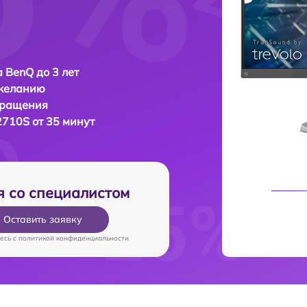
 BenQ до 3 лет
 желанию
бращения
710S от 35 минут
я со специалистом
Оставить заявку
есь c
политикой конфиденциальности