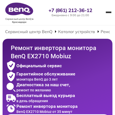
+7 (861) 212-36-12
Ежедневно с 9:00 до 21:00
Сервисный центр BenQ
в
Краснодаре
Сервисный центр BenQ
Каталог устройств
Ремонт
Ремонт инвертора монитора
BenQ EX2710 Mobiuz
Официальный сервис
Гарантийное обслуживание
монитора BenQ до 3 лет
Диагностика за наш счет,
ремонт по желанию
Бесплатный выезд курьера
в день обращения
Ремонт инвертора монитора
BenQ EX2710 Mobiuz от 35 минут