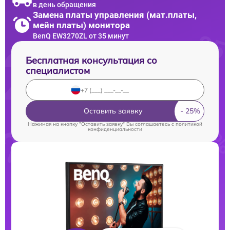
в день обращения
Замена платы управления (мат.платы,
мейн платы) монитора
BenQ EW3270ZL от 35 минут
Бесплатная консультация со
специалистом
Оставить заявку
Нажимая на кнопку "Оставить заявку" Вы соглашаетесь c
политикой
конфиденциальности