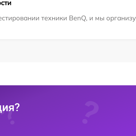
сти
тировании техники BenQ, и мы организуе
ция?