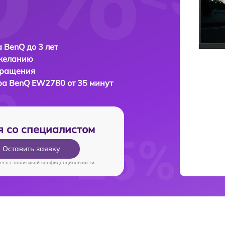
 BenQ до 3 лет
 желанию
бращения
ра
BenQ EW2780 от 35 минут
я со специалистом
Оставить заявку
есь c
политикой конфиденциальности