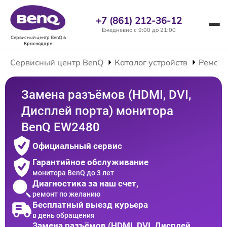
+7 (861) 212-36-12
Ежедневно с 9:00 до 21:00
Сервисный центр BenQ
в
Краснодаре
Сервисный центр BenQ
Каталог устройств
Ремонт
Замена разъёмов (HDMI, DVI,
Дисплей порта) монитора
BenQ EW2480
Официальный сервис
Гарантийное обслуживание
монитора BenQ до 3 лет
Диагностика за наш счет,
ремонт по желанию
Бесплатный выезд курьера
в день обращения
Замена разъёмов (HDMI, DVI, Дисплей