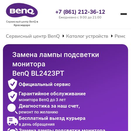
+7 (861) 212-36-12
Ежедневно с 9:00 до 21:00
Сервисный центр BenQ
в
Краснодаре
Сервисный центр BenQ
Каталог устройств
Ремонт
Замена лампы подсветки
монитора
BenQ BL2423PT
Официальный сервис
Гарантийное обслуживание
монитора BenQ до 3 лет
Диагностика за наш счет,
ремонт по желанию
Бесплатный выезд курьера
в день обращения
Замена лампы подсветки монитора