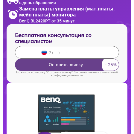
в день обращения
Замена платы управления (мат.платы,
мейн платы) монитора
BenQ BL2420PT от 35 минут
Бесплатная консультация со
специалистом
Оставить заявку
Нажимая на кнопку "Оставить заявку" Вы соглашаетесь c
политикой
конфиденциальности