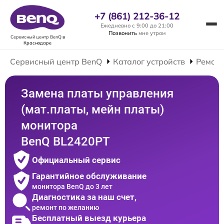
+7 (861) 212-36-12
Ежедневно с 9:00 до 21:00
Позвонить
мне утром
Сервисный центр BenQ
в
Краснодаре
Сервисный центр BenQ
Каталог устройств
Ремонт
Замена платы управления
(мат.платы, мейн платы)
монитора
BenQ BL2420PT
Официальный сервис
Гарантийное обслуживание
монитора BenQ до 3 лет
Диагностика за наш счет,
ремонт по желанию
Бесплатный выезд курьера