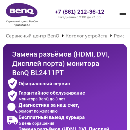
+7 (861) 212-36-12
Ежедневно с 9:00 до 21:00
Сервисный центр BenQ
в
Краснодаре
Сервисный центр BenQ
Каталог устройств
Ремонт
Замена разъёмов (HDMI, DVI,
Дисплей порта) монитора
BenQ BL2411PT
Официальный сервис
Гарантийное обслуживание
монитора BenQ до 3 лет
Диагностика за наш счет,
ремонт по желанию
Бесплатный выезд курьера
в день обращения
Замена разъёмов (HDMI, DVI, Дисплей