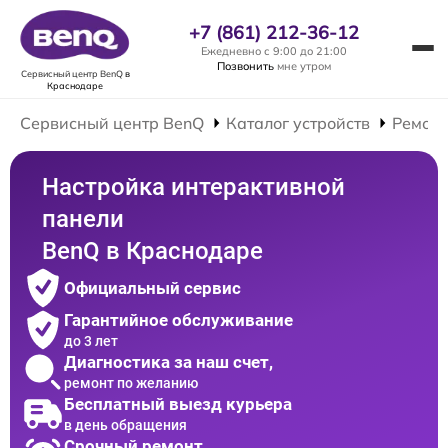
+7 (861) 212-36-12
Ежедневно с 9:00 до 21:00
Позвонить
мне утром
Сервисный центр BenQ
в
Краснодаре
Сервисный центр BenQ
Каталог устройств
Ремонт
Настройка интерактивной
панели
BenQ в Краснодаре
Официальный сервис
Гарантийное обслуживание
до 3 лет
Диагностика за наш счет,
ремонт по желанию
Бесплатный выезд курьера
в день обращения
Срочный ремонт