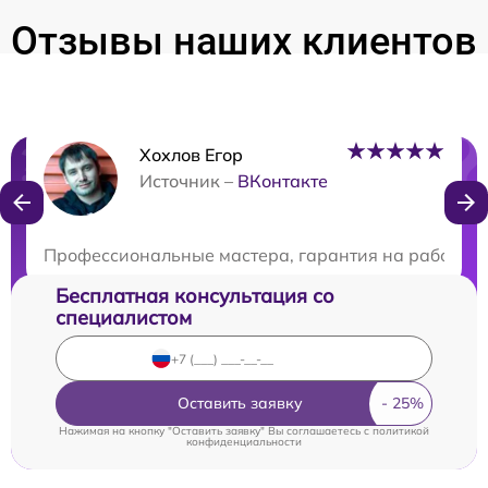
Отзывы наших клиентов
Хохлов Егор
Нужна консультация?
Источник –
ВКонтакте
Закажите бесплатную консультацию
Профессиональные мастера, гарантия на работу. Р
Бесплатная консультация со
специалистом
Оставить заявку
Нажимая на кнопку "Оставить заявку" Вы соглашаетесь c
политикой
конфиденциальности